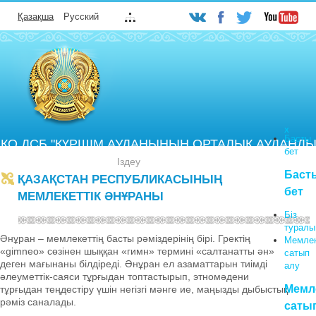
Қазақша
Русский
Х
Басты
ҚО ДСБ "КҮРШІМ АУДАНЫНЫҢ ОРТАЛЫҚ АУДАНДЫ
бет
УРУХАНАСЫ" ШЖҚ КМК
Поиск
по
Баст
ҚАЗАҚСТАН РЕСПУБЛИКАСЫНЫҢ
сайту
бет
МЕМЛЕКЕТТІК ӘНҰРАНЫ
кз
Біз
туралы
Әнұран – мемлекеттің басты рәміздерінің бірі. Гректің
Мемлек
«gimneo» сөзінен шыққан «гимн» термині «салтанатты ән»
сатып
деген мағынаны білдіреді. Әнұран ел азаматтарын тиімді
алу
әлеуметтік-саяси тұрғыдан топтастырып, этномәдени
Мемле
тұрғыдан теңдестіру үшін негізгі мәнге ие, маңызды дыбыстық
рәміз саналады.
саты