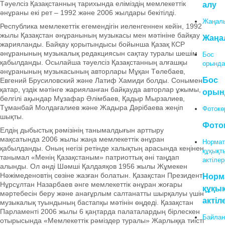
Тәуелсіз Қазақстанның тарихында еліміздің мемлекеттік
алу
әнұраны екі рет – 1992 және 2006 жылдары бекітілді.
Жаңал
Республика мемлекеттік егемендігін иеленгеннен кейін, 1992
жылы Қазақстан әнұранының музыкасы мен мәтініне байқау
Жаңа
жарияланды. Байқау қорытындысы бойынша Қазақ КСР
әнұранының музыкалық редакциясын сақтау туралы шешім
Бос
қабылданды. Осылайша тәуелсіз Қазақстанның алғашқы
орында
әнұранының музыкасының авторлары Мұқан Төлебаев,
Бос
Евгений Брусиловский және Латиф Хамиди болды. Сонымен
қатар, үздік мәтінге жарияланған байқауда авторлар ұжымы,
орын
белгілі ақындар Мұзафар Әлімбаев, Қадыр Мырзалиев,
Тұманбай Молдағалиев және Жадыра Дәрібаева жеңіп
Фотокө
шықты.
Фото
Елдің дыбыстық рәмізінің танымалдығын арттыру
мақсатында 2006 жылы жаңа мемлекеттік әнұран
Нормат
қабылданды. Оның негізі ретінде халықтың арасында кеңінен
құқықт
танымал «Менің Қазақстаным» патриоттық әні таңдап
актілер
алынды. Ол әнді Шәмші Қалдаяқов 1956 жылы Жұмекен
Нәжімеденовтің сөзіне жазған болатын. Қазақстан Президенті
Норм
Нұрсұлтан Назарбаев әнге мемлекеттік әнұран жоғары
құқы
мәртебесін беру және анағұрлым салтанатты шырқалуы үшін
актіл
музыкалық туындының бастапқы мәтінін өңдеді. Қазақстан
Парламенті 2006 жылы 6 қаңтарда палаталардың бірлескен
Байлан
отырысында «Мемлекеттік рәміздер туралы» Жарлыққа тиісті