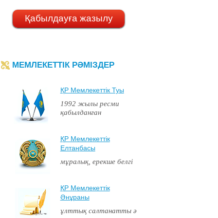
Қабылдауға жазылу
МЕМЛЕКЕТТІК РӘМІЗДЕР
ҚР Мемлекеттiк Туы
1992 жылы ресми
қабылданған
ҚР Мемлекеттiк
Елтаңбасы
мұралық, ерекше белгі
ҚР Мемлекеттiк
Әнұраны
ұлттық салтанатты ә