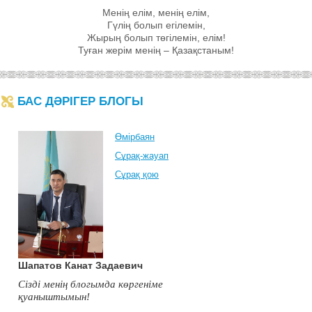
Менің елім, менің елім,
Гүлің болып егілемін,
Жырың болып төгілемін, елім!
Туған жерім менің – Қазақстаным!
БАС ДӘРІГЕР БЛОГЫ
Өмірбаян
Сұрақ-жауап
Сұрақ қою
Шапатов Канат Задаевич
Сізді менің блогымда көргеніме
қуаныштымын!