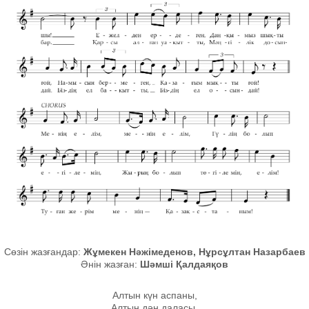
Сөзін жазғандар:
Жұмекен Нәжімеденов, Нұрсұлтан Назарбаев
Әнін жазған:
Шәмші Қалдаяқов
Алтын күн аспаны,
Алтын дән даласы,