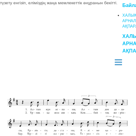
түзету енгізіп, еліміздің жаңа мемлекеттік әнұранын бекітті.
Байл
ХАЛЫ
АРНАЛ
АҚПАР
ХАЛ
АРН
АҚПА