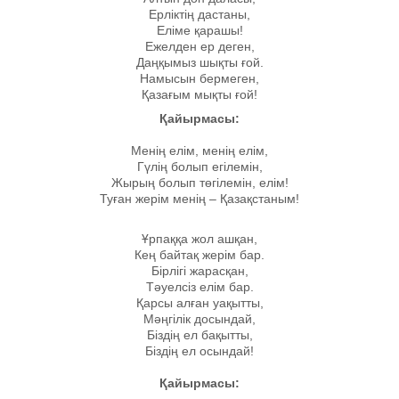
Ерліктің дастаны,
Еліме қарашы!
Ежелден ер деген,
Даңқымыз шықты ғой.
Намысын бермеген,
Қазағым мықты ғой!
Қайырмасы:
Менің елім, менің елім,
Гүлің болып егілемін,
Жырың болып төгілемін, елім!
Туған жерім менің – Қазақстаным!
Ұрпаққа жол ашқан,
Кең байтақ жерім бар.
Бірлігі жарасқан,
Тәуелсіз елім бар.
Қарсы алған уақытты,
Мәңгілік досындай,
Біздің ел бақытты,
Біздің ел осындай!
Қайырмасы: