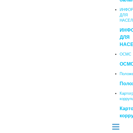
ИНФО
ДЛЯ
НАСЕЛ
ИНФ
ДЛЯ
НАС
ОСМС
ОСМ
Полож
Поло
Картог
корруп
Карт
корр