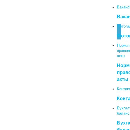
Ваканс
Вака
Фотога
Фото
Нормат
правов
акты
Норм
прав
акты
Контак
Конт
Бухгал
баланс
Бухг
бала