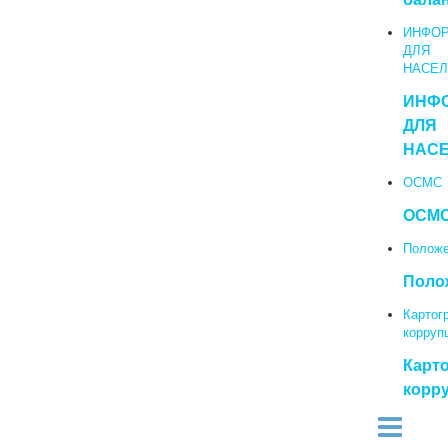
ИНФО
ДЛЯ
НАСЕЛ
ИНФ
ДЛЯ
НАС
ОСМС
ОСМ
Полож
Поло
Картог
корруп
Карт
корр