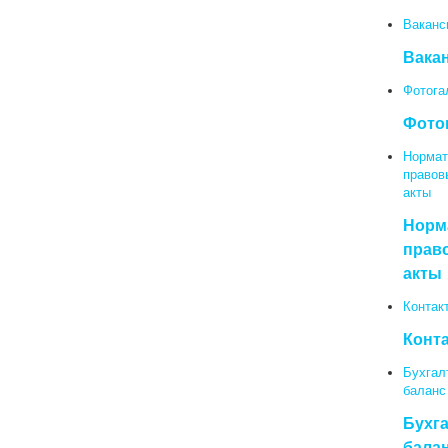
Ваканс
Вака
Фотога
Фото
Нормат
правов
акты
Норм
прав
акты
Контак
Конт
Бухгал
баланс
Бухг
бала