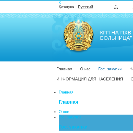
Х
Қазақша
Русский
КГП НА ПХ
БОЛЬНИЦА" 
Главная
Гос. закупки
Н
О нас
ИНФОРМАЦИЯ ДЛЯ НАСЕЛЕНИЯ
Главная
Главная
О нас
Гос. закупки
Гос. закупки