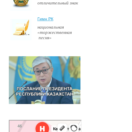
отличительный знак
Гимн РК
национальная
«торжественная
песня»