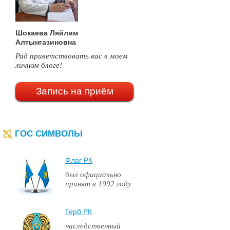
Шокаева Ляйлим
Алтынгазиновна
Рад приветствовать вас в моем
личном блоге!
Запись на приём
ГОС СИМВОЛЫ
Флаг РК
был официально
принят в 1992 году
Герб РК
наследственный