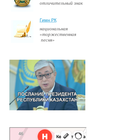
отличительный знак
Гимн РК
национальная
«торжественная
песня»