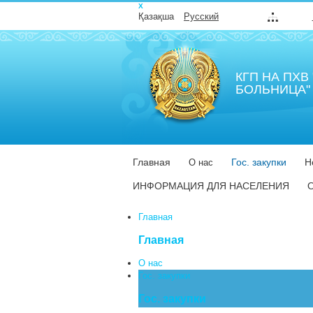
Х
Қазақша
Русский
КГП НА ПХ
БОЛЬНИЦА" 
Главная
Гос. закупки
Н
О нас
ИНФОРМАЦИЯ ДЛЯ НАСЕЛЕНИЯ
Главная
Главная
О нас
Гос. закупки
Гос. закупки