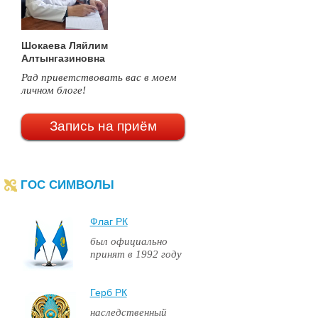
Шокаева Ляйлим
Алтынгазиновна
Рад приветствовать вас в моем
личном блоге!
Запись на приём
ГОС СИМВОЛЫ
Флаг РК
был официально
принят в 1992 году
Герб РК
наследственный