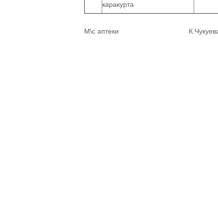
каракурта
М\с аптеки К.Чук